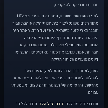
חברות וחברי קהילה יקרים,
לפני כמעט שני עשורים, פתחנו את שערי HPortal
מתוך חלום פשוט: ליצור בית חם וקהילה אוהבת עבור
חובבי הארי פוטר בישראל. מאז ועד היום, האתר הזה
היה הרבה יותר מסתם דף אינטרנט – הוא היה
הוגוורטס הווירטואלי של כולנו. מקום שבו נרקמו
חברויות אמת, נכתבו אין־ספור פאנפיקים, והתקיימו
דיונים סוערים אל תוך הלילה.
כעת, לאחר דרך ארוכה ומופלאה, הגענו בצער
להחלטה לסגור את שערי הפורטל ולהוריד את האתר
מהרשת. זהו סיומה של תקופה ופרק עצום ומשמעותי
עבורנו.
אנו רוצים לומר לכם
תודה מכל הלב
. תודה לכל מי