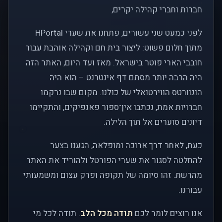
חברות וחברי קהילה יקרים,
לפני כמעט שני עשורים, פתחנו את שערי HPortal
מתוך חלום פשוט: ליצור בית חם וקהילה אוהבת עבור
חובבי הארי פוטר בישראל. מאז ועד היום, האתר הזה
היה הרבה יותר מסתם דף אינטרנט – הוא היה
הוגוורטס הווירטואלי של כולנו. מקום שבו נרקמו
חברויות אמת, נכתבו אין־ספור פאנפיקים, והתקיימו
דיונים סוערים אל תוך הלילה.
כעת, לאחר דרך ארוכה ומופלאה, הגענו בצער
להחלטה לסגור את שערי הפורטל ולהוריד את האתר
מהרשת. זהו סיומה של תקופה ופרק עצום ומשמעותי
עבורנו.
אנו רוצים לומר לכם
תודה מכל הלב
. תודה לכל מי