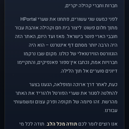
חברות וחברי קהילה יקרים,
לפני כמעט שני עשורים, פתחנו את שערי HPortal
מתוך חלום פשוט: ליצור בית חם וקהילה אוהבת עבור
חובבי הארי פוטר בישראל. מאז ועד היום, האתר הזה
היה הרבה יותר מסתם דף אינטרנט – הוא היה
הוגוורטס הווירטואלי של כולנו. מקום שבו נרקמו
חברויות אמת, נכתבו אין־ספור פאנפיקים, והתקיימו
דיונים סוערים אל תוך הלילה.
כעת, לאחר דרך ארוכה ומופלאה, הגענו בצער
להחלטה לסגור את שערי הפורטל ולהוריד את האתר
מהרשת. זהו סיומה של תקופה ופרק עצום ומשמעותי
עבורנו.
אנו רוצים לומר לכם
תודה מכל הלב
. תודה לכל מי