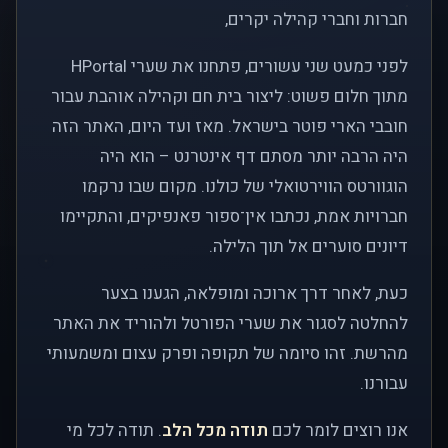
חברות וחברי קהילה יקרים,
לפני כמעט שני עשורים, פתחנו את שערי HPortal
מתוך חלום פשוט: ליצור בית חם וקהילה אוהבת עבור
חובבי הארי פוטר בישראל. מאז ועד היום, האתר הזה
היה הרבה יותר מסתם דף אינטרנט – הוא היה
הוגוורטס הווירטואלי של כולנו. מקום שבו נרקמו
חברויות אמת, נכתבו אין־ספור פאנפיקים, והתקיימו
דיונים סוערים אל תוך הלילה.
כעת, לאחר דרך ארוכה ומופלאה, הגענו בצער
להחלטה לסגור את שערי הפורטל ולהוריד את האתר
מהרשת. זהו סיומה של תקופה ופרק עצום ומשמעותי
עבורנו.
אנו רוצים לומר לכם
תודה מכל הלב
. תודה לכל מי