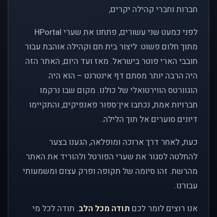
חברות וחברי קהילה יקרים,
לפני כמעט שני עשורים, פתחנו את שערי HPortal
מתוך חלום פשוט: ליצור בית חם וקהילה אוהבת עבור
חובבי הארי פוטר בישראל. מאז ועד היום, האתר הזה
היה הרבה יותר מסתם דף אינטרנט – הוא היה
הוגוורטס הווירטואלי של כולנו. מקום שבו נרקמו
חברויות אמת, נכתבו אין־ספור פאנפיקים, והתקיימו
דיונים סוערים אל תוך הלילה.
כעת, לאחר דרך ארוכה ומופלאה, הגענו בצער
להחלטה לסגור את שערי הפורטל ולהוריד את האתר
מהרשת. זהו סיומה של תקופה ופרק עצום ומשמעותי
עבורנו.
אנו רוצים לומר לכם
תודה מכל הלב
. תודה לכל מי