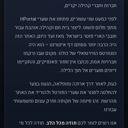
חברות וחברי קהילה יקרים,
לפני כמעט שני עשורים, פתחנו את שערי HPortal
מתוך חלום פשוט: ליצור בית חם וקהילה אוהבת עבור
חובבי הארי פוטר בישראל. מאז ועד היום, האתר הזה
היה הרבה יותר מסתם דף אינטרנט – הוא היה
הוגוורטס הווירטואלי של כולנו. מקום שבו נרקמו
חברויות אמת, נכתבו אין־ספור פאנפיקים, והתקיימו
דיונים סוערים אל תוך הלילה.
כעת, לאחר דרך ארוכה ומופלאה, הגענו בצער
להחלטה לסגור את שערי הפורטל ולהוריד את האתר
מהרשת. זהו סיומה של תקופה ופרק עצום ומשמעותי
עבורנו.
אנו רוצים לומר לכם
תודה מכל הלב
. תודה לכל מי