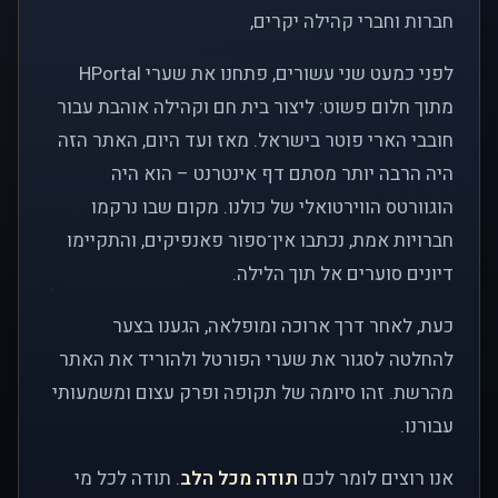
חברות וחברי קהילה יקרים,
לפני כמעט שני עשורים, פתחנו את שערי HPortal
מתוך חלום פשוט: ליצור בית חם וקהילה אוהבת עבור
חובבי הארי פוטר בישראל. מאז ועד היום, האתר הזה
היה הרבה יותר מסתם דף אינטרנט – הוא היה
הוגוורטס הווירטואלי של כולנו. מקום שבו נרקמו
חברויות אמת, נכתבו אין־ספור פאנפיקים, והתקיימו
דיונים סוערים אל תוך הלילה.
כעת, לאחר דרך ארוכה ומופלאה, הגענו בצער
להחלטה לסגור את שערי הפורטל ולהוריד את האתר
מהרשת. זהו סיומה של תקופה ופרק עצום ומשמעותי
עבורנו.
אנו רוצים לומר לכם
תודה מכל הלב
. תודה לכל מי