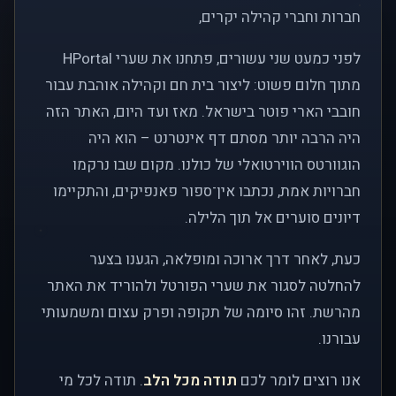
חברות וחברי קהילה יקרים,
לפני כמעט שני עשורים, פתחנו את שערי HPortal
מתוך חלום פשוט: ליצור בית חם וקהילה אוהבת עבור
חובבי הארי פוטר בישראל. מאז ועד היום, האתר הזה
היה הרבה יותר מסתם דף אינטרנט – הוא היה
הוגוורטס הווירטואלי של כולנו. מקום שבו נרקמו
חברויות אמת, נכתבו אין־ספור פאנפיקים, והתקיימו
דיונים סוערים אל תוך הלילה.
כעת, לאחר דרך ארוכה ומופלאה, הגענו בצער
להחלטה לסגור את שערי הפורטל ולהוריד את האתר
מהרשת. זהו סיומה של תקופה ופרק עצום ומשמעותי
עבורנו.
אנו רוצים לומר לכם
תודה מכל הלב
. תודה לכל מי