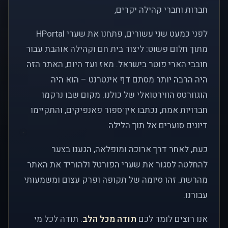
חברות וחברי קהילה יקרים,
לפני כמעט שני עשורים, פתחנו את שערי HPortal
מתוך חלום פשוט: ליצור בית חם וקהילה אוהבת עבור
חובבי הארי פוטר בישראל. מאז ועד היום, האתר הזה
היה הרבה יותר מסתם דף אינטרנט – הוא היה
הוגוורטס הווירטואלי של כולנו. מקום שבו נרקמו
חברויות אמת, נכתבו אין־ספור פאנפיקים, והתקיימו
דיונים סוערים אל תוך הלילה.
כעת, לאחר דרך ארוכה ומופלאה, הגענו בצער
להחלטה לסגור את שערי הפורטל ולהוריד את האתר
מהרשת. זהו סיומה של תקופה ופרק עצום ומשמעותי
עבורנו.
אנו רוצים לומר לכם
תודה מכל הלב
. תודה לכל מי