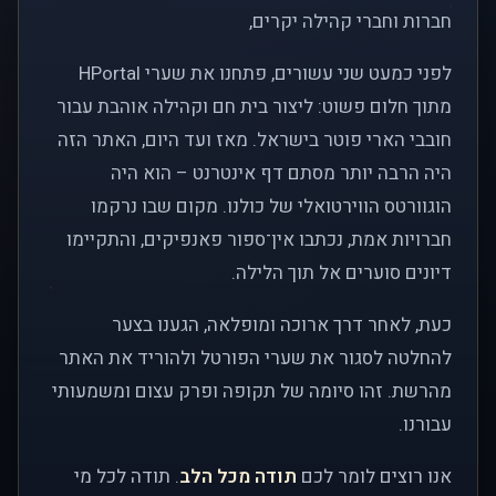
חברות וחברי קהילה יקרים,
לפני כמעט שני עשורים, פתחנו את שערי HPortal
מתוך חלום פשוט: ליצור בית חם וקהילה אוהבת עבור
חובבי הארי פוטר בישראל. מאז ועד היום, האתר הזה
היה הרבה יותר מסתם דף אינטרנט – הוא היה
הוגוורטס הווירטואלי של כולנו. מקום שבו נרקמו
חברויות אמת, נכתבו אין־ספור פאנפיקים, והתקיימו
דיונים סוערים אל תוך הלילה.
כעת, לאחר דרך ארוכה ומופלאה, הגענו בצער
להחלטה לסגור את שערי הפורטל ולהוריד את האתר
מהרשת. זהו סיומה של תקופה ופרק עצום ומשמעותי
עבורנו.
אנו רוצים לומר לכם
תודה מכל הלב
. תודה לכל מי