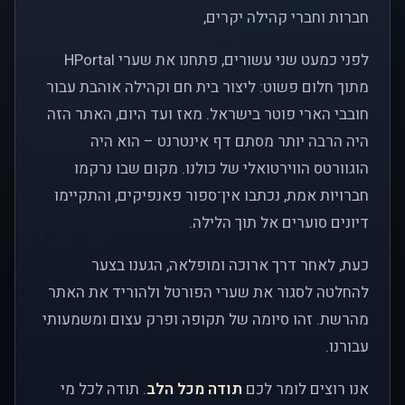
חברות וחברי קהילה יקרים,
לפני כמעט שני עשורים, פתחנו את שערי HPortal
מתוך חלום פשוט: ליצור בית חם וקהילה אוהבת עבור
חובבי הארי פוטר בישראל. מאז ועד היום, האתר הזה
היה הרבה יותר מסתם דף אינטרנט – הוא היה
הוגוורטס הווירטואלי של כולנו. מקום שבו נרקמו
חברויות אמת, נכתבו אין־ספור פאנפיקים, והתקיימו
דיונים סוערים אל תוך הלילה.
כעת, לאחר דרך ארוכה ומופלאה, הגענו בצער
להחלטה לסגור את שערי הפורטל ולהוריד את האתר
מהרשת. זהו סיומה של תקופה ופרק עצום ומשמעותי
עבורנו.
אנו רוצים לומר לכם
תודה מכל הלב
. תודה לכל מי