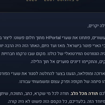
לה יקרים,
לפני כמעט שני עשורים, פתחנו את שערי HPortal מתוך חלו
י הארי פוטר בישראל. מאז ועד היום, האתר הזה היה הרבה י
ה הוגוורטס הווירטואלי של כולנו. מקום שבו נרקמו חברויות 
ם, והתקיימו דיונים סוערים אל תוך הלילה.
רוכה ומופלאה, הגענו בצער להחלטה לסגור את שערי הפורט
 סיומה של תקופה ופרק עצום ומשמעותי עבורנו.
לכם
תודה מכל הלב
. תודה לכל מי שקרא, כתב, התווכח, שית
יוחד הזה. בלעדיכם, כל הקסם הזה פשוט לא היה קורה.