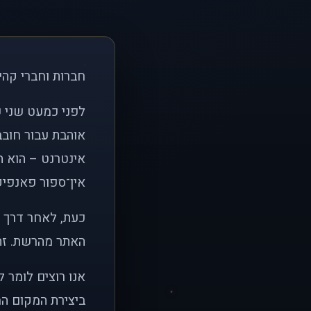
חברות וחברי קהי
אוהבת עבור חובב
אינטרנט – הוא הי
אין־ספור פאנפיקי
כעת, לאחר דרך א
האתר מהרשת. זהו
אנו רוצים לומר 
ביצירת המקום המ