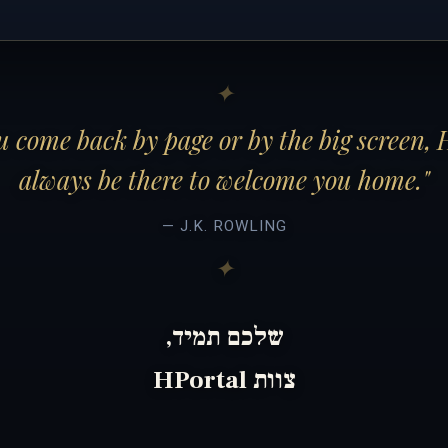
 come back by page or by the big screen, 
always be there to welcome you home."
— J.K. ROWLING
שלכם תמיד,
צוות HPortal