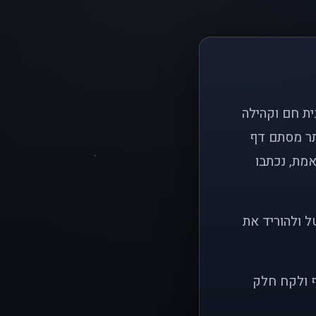
ם פשוט: ליצור בית חם וקהילה
ותר מסתם דף
אמת, נכתבו
ל ולהוריד את
ף ולקח חלק