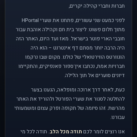
חברות וחברי קהילה יקרים,
לפני כמעט שני עשורים, פתחנו את שערי HPortal
מתוך חלום פשוט: ליצור בית חם וקהילה אוהבת עבור
חובבי הארי פוטר בישראל. מאז ועד היום, האתר הזה
היה הרבה יותר מסתם דף אינטרנט – הוא היה
הוגוורטס הווירטואלי של כולנו. מקום שבו נרקמו
חברויות אמת, נכתבו אין־ספור פאנפיקים, והתקיימו
דיונים סוערים אל תוך הלילה.
כעת, לאחר דרך ארוכה ומופלאה, הגענו בצער
להחלטה לסגור את שערי הפורטל ולהוריד את האתר
מהרשת. זהו סיומה של תקופה ופרק עצום ומשמעותי
עבורנו.
אנו רוצים לומר לכם
תודה מכל הלב
. תודה לכל מי