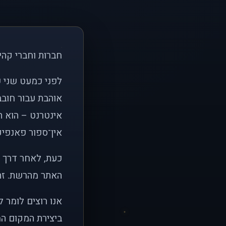
חברות וחברי קהי
אוהבת עבור חובב
אינטרנט – הוא הי
אין־ספור פאנפיקי
כעת, לאחר דרך א
האתר מהרשת. זהו
אנו רוצים לומר 
ביצירת המקום המ