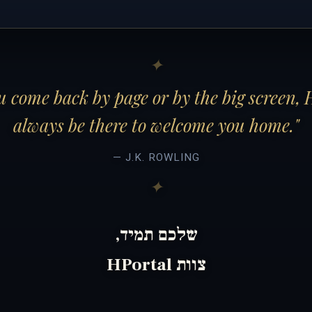
 come back by page or by the big screen, 
always be there to welcome you home."
— J.K. ROWLING
שלכם תמיד,
צוות HPortal