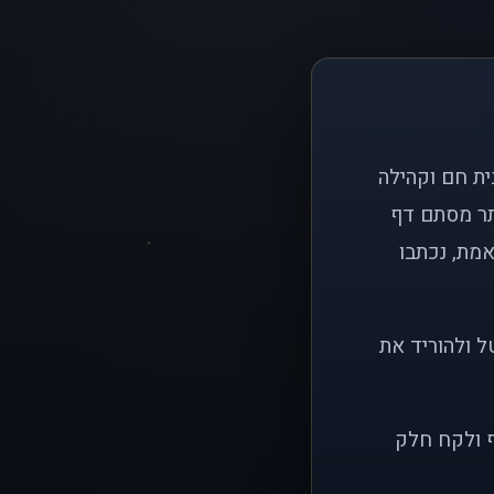
ם פשוט: ליצור בית חם וקהילה
ותר מסתם דף
אמת, נכתבו
ל ולהוריד את
ף ולקח חלק