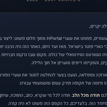
לה יקרים,
לפני כמעט שני עשורים, פתחנו את שערי HPortal מתוך חלו
י הארי פוטר בישראל. מאז ועד היום, האתר הזה היה הרבה י
ה הוגוורטס הווירטואלי של כולנו. מקום שבו נרקמו חברויות 
ם, והתקיימו דיונים סוערים אל תוך הלילה.
רוכה ומופלאה, הגענו בצער להחלטה לסגור את שערי הפורט
 סיומה של תקופה ופרק עצום ומשמעותי עבורנו.
לכם
תודה מכל הלב
. תודה לכל מי שקרא, כתב, התווכח, שית
יוחד הזה. בלעדיכם, כל הקסם הזה פשוט לא היה קורה.