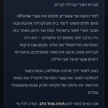
חברות וחברי קהילה יקרים,
לפני כמעט שני עשורים, פתחנו את שערי HPortal
מתוך חלום פשוט: ליצור בית חם וקהילה אוהבת עבור
חובבי הארי פוטר בישראל. מאז ועד היום, האתר הזה
היה הרבה יותר מסתם דף אינטרנט – הוא היה
הוגוורטס הווירטואלי של כולנו. מקום שבו נרקמו
חברויות אמת, נכתבו אין־ספור פאנפיקים, והתקיימו
דיונים סוערים אל תוך הלילה.
כעת, לאחר דרך ארוכה ומופלאה, הגענו בצער
להחלטה לסגור את שערי הפורטל ולהוריד את האתר
מהרשת. זהו סיומה של תקופה ופרק עצום ומשמעותי
עבורנו.
אנו רוצים לומר לכם
תודה מכל הלב
. תודה לכל מי