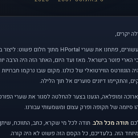
לה יקרים,
לפני כמעט שני עשורים, פתחנו את שערי HPortal מתוך חלו
י הארי פוטר בישראל. מאז ועד היום, האתר הזה היה הרבה י
ה הוגוורטס הווירטואלי של כולנו. מקום שבו נרקמו חברויות 
ם, והתקיימו דיונים סוערים אל תוך הלילה.
רוכה ומופלאה, הגענו בצער להחלטה לסגור את שערי הפורט
 סיומה של תקופה ופרק עצום ומשמעותי עבורנו.
לכם
תודה מכל הלב
. תודה לכל מי שקרא, כתב, התווכח, שית
יוחד הזה. בלעדיכם, כל הקסם הזה פשוט לא היה קורה.