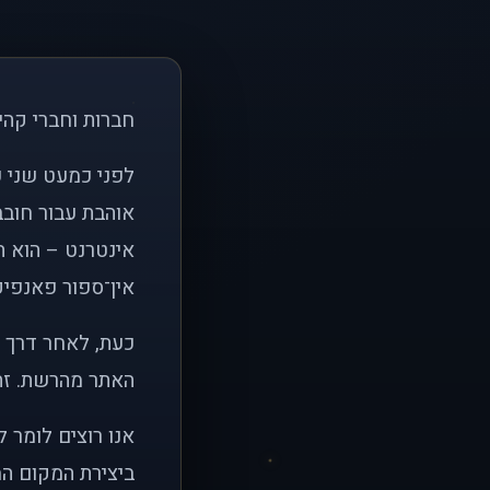
חברות וחברי קהי
אוהבת עבור חובב
אינטרנט – הוא הי
אין־ספור פאנפיקי
כעת, לאחר דרך א
האתר מהרשת. זהו
אנו רוצים לומר 
ביצירת המקום המ