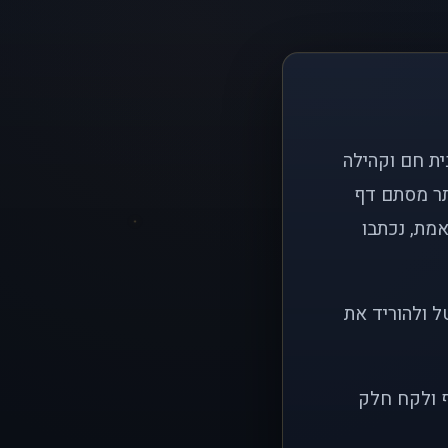
ם פשוט: ליצור בית חם וקהילה
ותר מסתם דף
אמת, נכתבו
ל ולהוריד את
ף ולקח חלק