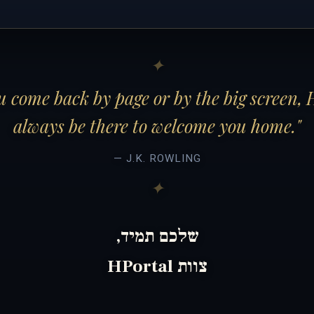
 come back by page or by the big screen, 
always be there to welcome you home."
— J.K. ROWLING
שלכם תמיד,
צוות HPortal