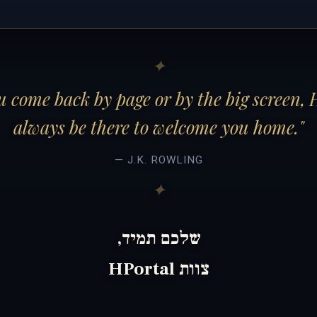
 come back by page or by the big screen, 
always be there to welcome you home."
— J.K. ROWLING
שלכם תמיד,
צוות HPortal