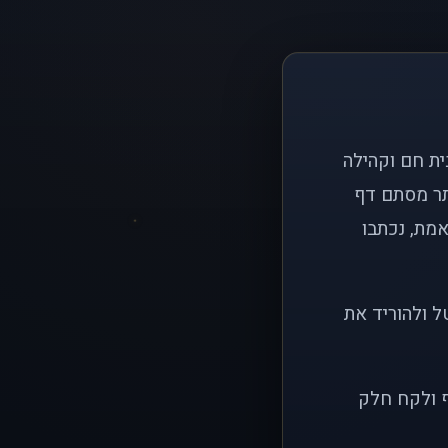
ם פשוט: ליצור בית חם וקהילה
ותר מסתם דף
אמת, נכתבו
ל ולהוריד את
ף ולקח חלק