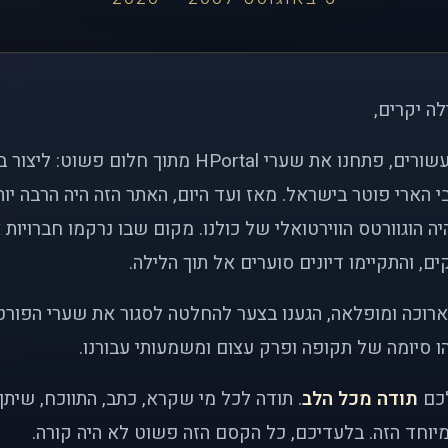
לה יקרים,
לפני כמעט שני עשורים, פתחנו את שערי HPortal מתוך חלו
י הארי פוטר בישראל. מאז ועד היום, האתר הזה היה הרבה י
ה הוגוורטס הווירטואלי של כולנו. מקום שבו נרקמו חברויות 
ם, והתקיימו דיונים סוערים אל תוך הלילה.
רוכה ומופלאה, הגענו בצער להחלטה לסגור את שערי הפורט
 סיומה של תקופה ופרק עצום ומשמעותי עבורנו.
לכם
תודה מכל הלב
. תודה לכל מי שקרא, כתב, התווכח, שית
יוחד הזה. בלעדיכם, כל הקסם הזה פשוט לא היה קורה.