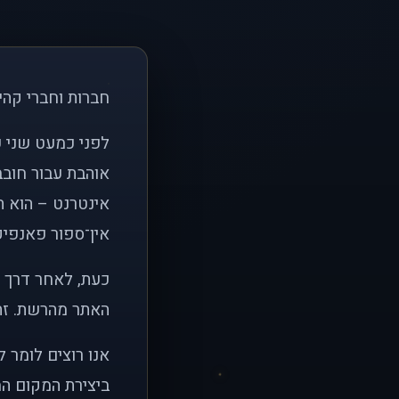
חברות וחברי קהי
אוהבת עבור חובב
אינטרנט – הוא הי
אין־ספור פאנפיקי
כעת, לאחר דרך א
האתר מהרשת. זהו
אנו רוצים לומר 
ביצירת המקום המ