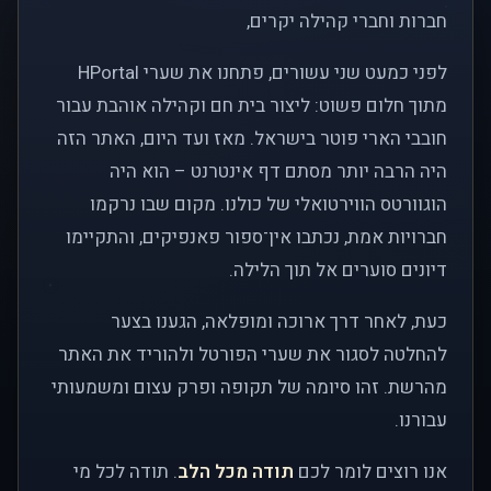
חברות וחברי קהילה יקרים,
לפני כמעט שני עשורים, פתחנו את שערי HPortal
מתוך חלום פשוט: ליצור בית חם וקהילה אוהבת עבור
חובבי הארי פוטר בישראל. מאז ועד היום, האתר הזה
היה הרבה יותר מסתם דף אינטרנט – הוא היה
הוגוורטס הווירטואלי של כולנו. מקום שבו נרקמו
חברויות אמת, נכתבו אין־ספור פאנפיקים, והתקיימו
דיונים סוערים אל תוך הלילה.
כעת, לאחר דרך ארוכה ומופלאה, הגענו בצער
להחלטה לסגור את שערי הפורטל ולהוריד את האתר
מהרשת. זהו סיומה של תקופה ופרק עצום ומשמעותי
עבורנו.
אנו רוצים לומר לכם
תודה מכל הלב
. תודה לכל מי