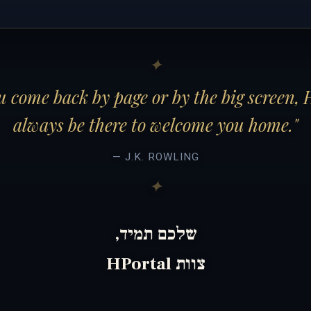
 come back by page or by the big screen, 
always be there to welcome you home."
— J.K. ROWLING
שלכם תמיד,
צוות HPortal