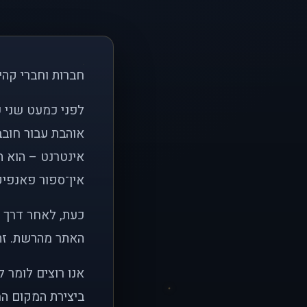
חברות וחברי קהי
אוהבת עבור חובב
אינטרנט – הוא הי
אין־ספור פאנפיקי
כעת, לאחר דרך א
האתר מהרשת. זהו
אנו רוצים לומר 
ביצירת המקום המ