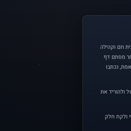
ם פשוט: ליצור בית חם וקהילה
ותר מסתם דף
אמת, נכתבו
ל ולהוריד את
ף ולקח חלק