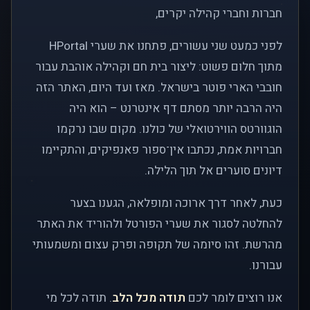
חברות וחברי קהילה יקרים,
לפני כמעט שני עשורים, פתחנו את שערי HPortal
מתוך חלום פשוט: ליצור בית חם וקהילה אוהבת עבור
חובבי הארי פוטר בישראל. מאז ועד היום, האתר הזה
היה הרבה יותר מסתם דף אינטרנט – הוא היה
הוגוורטס הווירטואלי של כולנו. מקום שבו נרקמו
חברויות אמת, נכתבו אין־ספור פאנפיקים, והתקיימו
דיונים סוערים אל תוך הלילה.
כעת, לאחר דרך ארוכה ומופלאה, הגענו בצער
להחלטה לסגור את שערי הפורטל ולהוריד את האתר
מהרשת. זהו סיומה של תקופה ופרק עצום ומשמעותי
עבורנו.
אנו רוצים לומר לכם
תודה מכל הלב
. תודה לכל מי