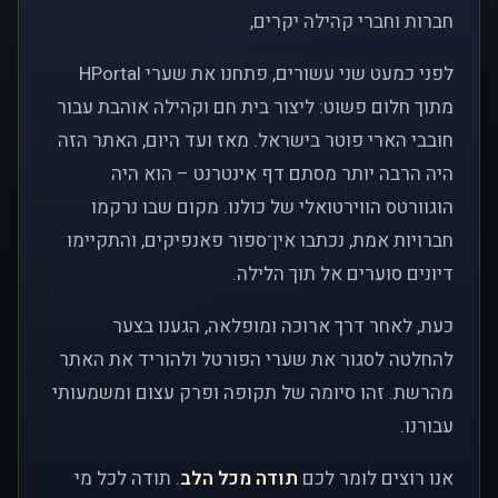
חברות וחברי קהילה יקרים,
לפני כמעט שני עשורים, פתחנו את שערי HPortal
מתוך חלום פשוט: ליצור בית חם וקהילה אוהבת עבור
חובבי הארי פוטר בישראל. מאז ועד היום, האתר הזה
היה הרבה יותר מסתם דף אינטרנט – הוא היה
הוגוורטס הווירטואלי של כולנו. מקום שבו נרקמו
חברויות אמת, נכתבו אין־ספור פאנפיקים, והתקיימו
דיונים סוערים אל תוך הלילה.
כעת, לאחר דרך ארוכה ומופלאה, הגענו בצער
להחלטה לסגור את שערי הפורטל ולהוריד את האתר
מהרשת. זהו סיומה של תקופה ופרק עצום ומשמעותי
עבורנו.
אנו רוצים לומר לכם
תודה מכל הלב
. תודה לכל מי