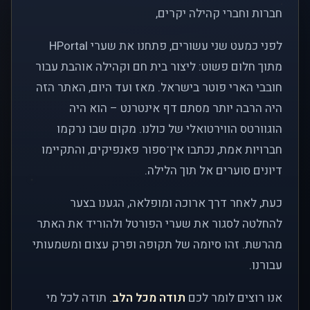
חברות וחברי קהילה יקרים,
לפני כמעט שני עשורים, פתחנו את שערי HPortal
מתוך חלום פשוט: ליצור בית חם וקהילה אוהבת עבור
חובבי הארי פוטר בישראל. מאז ועד היום, האתר הזה
היה הרבה יותר מסתם דף אינטרנט – הוא היה
הוגוורטס הווירטואלי של כולנו. מקום שבו נרקמו
חברויות אמת, נכתבו אין־ספור פאנפיקים, והתקיימו
דיונים סוערים אל תוך הלילה.
כעת, לאחר דרך ארוכה ומופלאה, הגענו בצער
להחלטה לסגור את שערי הפורטל ולהוריד את האתר
מהרשת. זהו סיומה של תקופה ופרק עצום ומשמעותי
עבורנו.
אנו רוצים לומר לכם
תודה מכל הלב
. תודה לכל מי