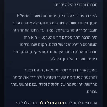
חברות וחברי קהילה יקרים,
לפני כמעט שני עשורים, פתחנו את שערי HPortal
מתוך חלום פשוט: ליצור בית חם וקהילה אוהבת עבור
חובבי הארי פוטר בישראל. מאז ועד היום, האתר הזה
היה הרבה יותר מסתם דף אינטרנט – הוא היה
הוגוורטס הווירטואלי של כולנו. מקום שבו נרקמו
חברויות אמת, נכתבו אין־ספור פאנפיקים, והתקיימו
דיונים סוערים אל תוך הלילה.
כעת, לאחר דרך ארוכה ומופלאה, הגענו בצער
להחלטה לסגור את שערי הפורטל ולהוריד את האתר
מהרשת. זהו סיומה של תקופה ופרק עצום ומשמעותי
עבורנו.
אנו רוצים לומר לכם
תודה מכל הלב
. תודה לכל מי