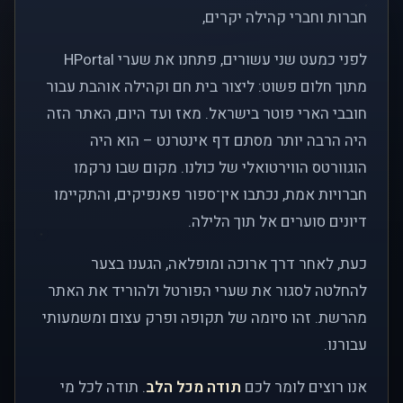
חברות וחברי קהילה יקרים,
לפני כמעט שני עשורים, פתחנו את שערי HPortal
מתוך חלום פשוט: ליצור בית חם וקהילה אוהבת עבור
חובבי הארי פוטר בישראל. מאז ועד היום, האתר הזה
היה הרבה יותר מסתם דף אינטרנט – הוא היה
הוגוורטס הווירטואלי של כולנו. מקום שבו נרקמו
חברויות אמת, נכתבו אין־ספור פאנפיקים, והתקיימו
דיונים סוערים אל תוך הלילה.
כעת, לאחר דרך ארוכה ומופלאה, הגענו בצער
להחלטה לסגור את שערי הפורטל ולהוריד את האתר
מהרשת. זהו סיומה של תקופה ופרק עצום ומשמעותי
עבורנו.
אנו רוצים לומר לכם
תודה מכל הלב
. תודה לכל מי