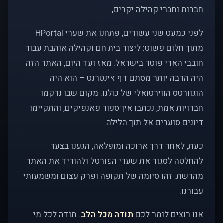
חברות וחברי קהילה יקרים,
לפני כמעט שני עשורים, פתחנו את שערי HPortal
מתוך חלום פשוט: ליצור בית חם וקהילה אוהבת עבור
חובבי הארי פוטר בישראל. מאז ועד היום, האתר הזה
היה הרבה יותר מסתם דף אינטרנט – הוא היה
הוגוורטס הווירטואלי של כולנו. מקום שבו נרקמו
חברויות אמת, נכתבו אין־ספור פאנפיקים, והתקיימו
דיונים סוערים אל תוך הלילה.
כעת, לאחר דרך ארוכה ומופלאה, הגענו בצער
להחלטה לסגור את שערי הפורטל ולהוריד את האתר
מהרשת. זהו סיומה של תקופה ופרק עצום ומשמעותי
עבורנו.
אנו רוצים לומר לכם
תודה מכל הלב
. תודה לכל מי