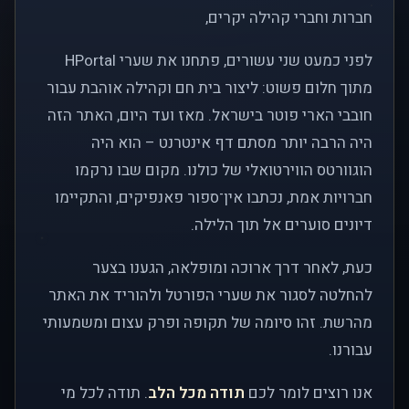
חברות וחברי קהילה יקרים,
לפני כמעט שני עשורים, פתחנו את שערי HPortal
מתוך חלום פשוט: ליצור בית חם וקהילה אוהבת עבור
חובבי הארי פוטר בישראל. מאז ועד היום, האתר הזה
היה הרבה יותר מסתם דף אינטרנט – הוא היה
הוגוורטס הווירטואלי של כולנו. מקום שבו נרקמו
חברויות אמת, נכתבו אין־ספור פאנפיקים, והתקיימו
דיונים סוערים אל תוך הלילה.
כעת, לאחר דרך ארוכה ומופלאה, הגענו בצער
להחלטה לסגור את שערי הפורטל ולהוריד את האתר
מהרשת. זהו סיומה של תקופה ופרק עצום ומשמעותי
עבורנו.
אנו רוצים לומר לכם
תודה מכל הלב
. תודה לכל מי