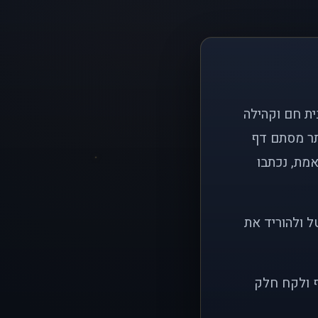
ם פשוט: ליצור בית חם וקהילה
ותר מסתם דף
אמת, נכתבו
ל ולהוריד את
ף ולקח חלק