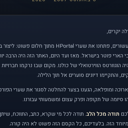
לה יקרים,
לפני כמעט שני עשורים, פתחנו את שערי HPortal מתוך חלו
י הארי פוטר בישראל. מאז ועד היום, האתר הזה היה הרבה י
ה הוגוורטס הווירטואלי של כולנו. מקום שבו נרקמו חברויות 
ם, והתקיימו דיונים סוערים אל תוך הלילה.
רוכה ומופלאה, הגענו בצער להחלטה לסגור את שערי הפורט
 סיומה של תקופה ופרק עצום ומשמעותי עבורנו.
לכם
תודה מכל הלב
. תודה לכל מי שקרא, כתב, התווכח, שית
יוחד הזה. בלעדיכם, כל הקסם הזה פשוט לא היה קורה.