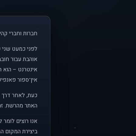
חברות וחברי קהי
אוהבת עבור חובב
אינטרנט – הוא הי
אין־ספור פאנפיקי
כעת, לאחר דרך א
האתר מהרשת. זהו
אנו רוצים לומר 
ביצירת המקום המ