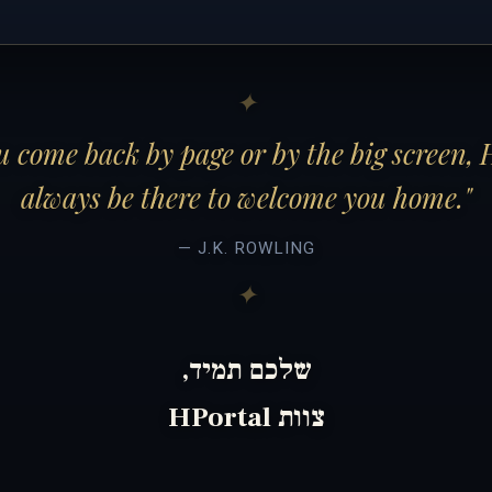
 come back by page or by the big screen, 
always be there to welcome you home."
— J.K. ROWLING
שלכם תמיד,
צוות HPortal